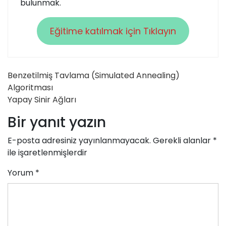
bulunmak.
Eğitime katılmak için Tıklayın
Yazı
Benzetilmiş Tavlama (Simulated Annealing)
Algoritması
gezinmesi
Yapay Sinir Ağları
Bir yanıt yazın
E-posta adresiniz yayınlanmayacak.
Gerekli alanlar
*
ile işaretlenmişlerdir
Yorum
*