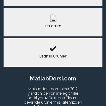
E-Fatura
Lisanslı Ürünler
MatlabDersi.com
Matlabdersi.com olark 2012
yılından beri online eğitimler
hazirliyoruz.Elektronik Ticaret
devrinde ürünlerimizi sitemizden