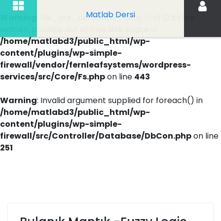
Matlab Dersi
Warning
: file_put_contents(): Only -1 of 12 bytes
written, possibly out of free disk space in
/home/matlabd3/public_html/wp-
content/plugins/wp-simple-
firewall/vendor/fernleafsystems/wordpress-
services/src/Core/Fs.php
on line
443
Warning
: Invalid argument supplied for foreach() in
/home/matlabd3/public_html/wp-
content/plugins/wp-simple-
firewall/src/Controller/Database/DbCon.php
on line
251
İçeriği
Geç