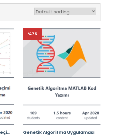
%75
Dağıtım Merkezi (DM) Yer Seçimi Probleminde Genetik Algoritma
Genetik Algoritma Uygulaması