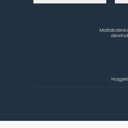
Matlabdersi.c
devrinde
Hoşgeld