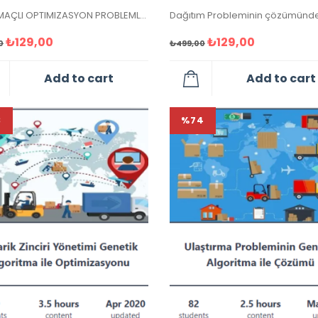
ÇOK AMAÇLI OPTIMIZASYON PROBLEMLERI
₺
129,00
₺
129,00
0
₺
499,00
Add to cart
Add to cart
3
%74