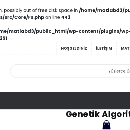
n, possibly out of free disk space in
/home/matlabd3/pu
s/src/Core/Fs.php
on line
443
me/matlabd3/public_html/wp-content/plugins/wp
251
HOŞGELDINIZ
ILETIŞIM
MAT
Genetik Algor