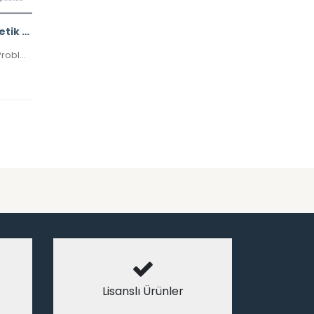
Ulaştırma Probleminin Genetik Algoritma ile Çözümü
Genetik Algoritma ile Ulaştırma Probleminin Çözümü
Lisanslı Ürünler