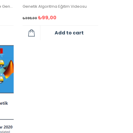
Dağıtım Probleminin çözümünde Genetik algoritma
Genetik Algoritma Eğitim Videosu
₺
99,00
₺
399,00
Add to cart