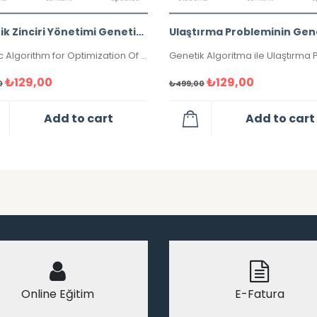
Tedarik Zinciri Yönetimi Genetik Algoritma ile Optimizasyonu
Genetic Algorithm for Optimization Of Supply Chain Management
₺
129,00
₺
129,00
0
₺
499,00
Add to cart
Add to cart
Online Eğitim
E-Fatura