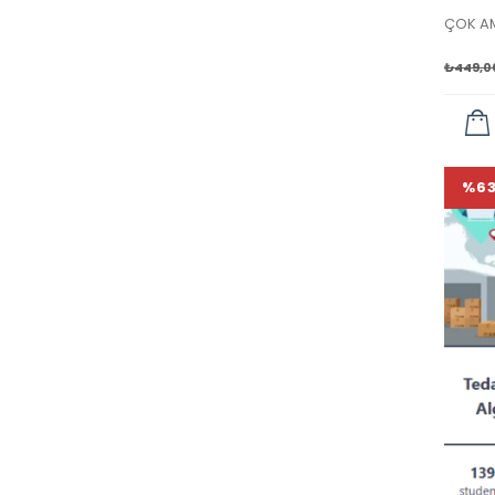
₺
449,0
%6