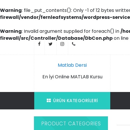
Warning
: file_put_contents(): Only -1 of 12 bytes writte
firewall/vendor/fernleafsystems/wordpress-service
Warning
: Invalid argument supplied for foreach() in
/ho
firewall/src/Controller/Database/DbCon.php
on line
İçeriği
Geç
Matlab Dersi
En İyi Online MATLAB Kursu
ÜRÜN KATEGORILERI
PRODUCT CATEGORIES