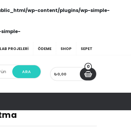
blic_html/wp-content/plugins/wp-simple-
-simple-
LAB PROJELERI
ÖDEME
SHOP
SEPET
0
ARA
₺0,00
itma