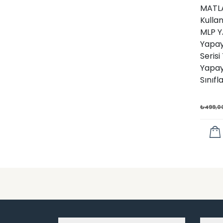
MATLA
Kulla
MLP Y
Yapay
Serisi
Yapay 
Sınıf
₺
499,0