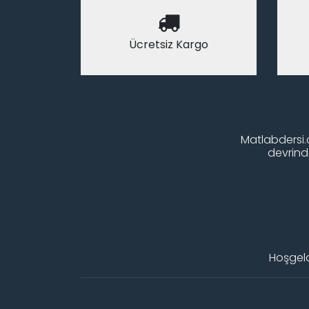
Ücretsiz Kargo
Matlabdersi.c
devrinde
Hoşgeld