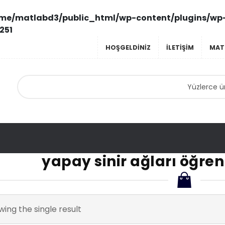
me/matlabd3/public_html/wp-content/plugins/wp
251
HOŞGELDINIZ
ILETIŞIM
MAT
yapay sinir ağları öğre
ing the single result