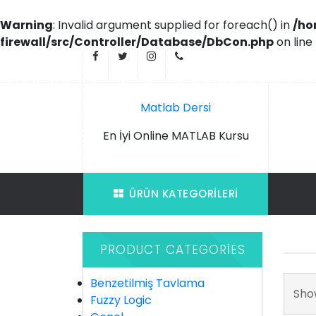
Warning
: Invalid argument supplied for foreach() in
/ho
firewall/src/Controller/Database/DbCon.php
on line
İçeriği
Geç
Matlab Dersi
En İyi Online MATLAB Kursu
ÜRÜN KATEGORILERI
PRODUCT CATEGORIES
Benzetilmiş Tavlama
Show
Fuzzy Logic