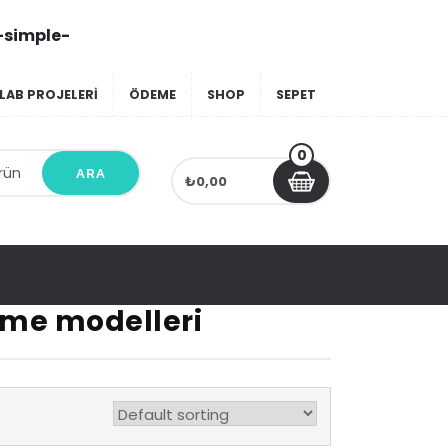
-simple-
LAB PROJELERI
ÖDEME
SHOP
SEPET
0
ARA
₺0,00
nme modelleri