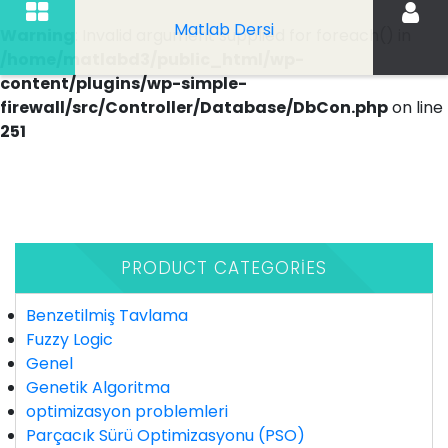
Matlab Dersi
Warning
: Invalid argument supplied for foreach() in
/home/matlabd3/public_html/wp-
content/plugins/wp-simple-
firewall/src/Controller/Database/DbCon.php
on line
251
İçeriği
Geç
PRODUCT CATEGORIES
Benzetilmiş Tavlama
Fuzzy Logic
Genel
Genetik Algoritma
optimizasyon problemleri
Parçacık Sürü Optimizasyonu (PSO)