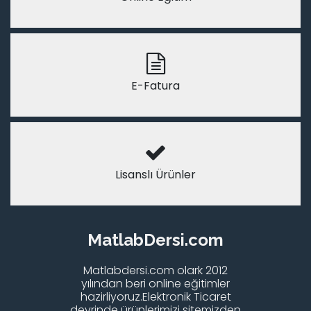
E-Fatura
Lisanslı Ürünler
MatlabDersi.com
Matlabdersi.com olark 2012
yılından beri online eğitimler
hazirliyoruz.Elektronik Ticaret
devrinde ürünlerimizi sitemizden