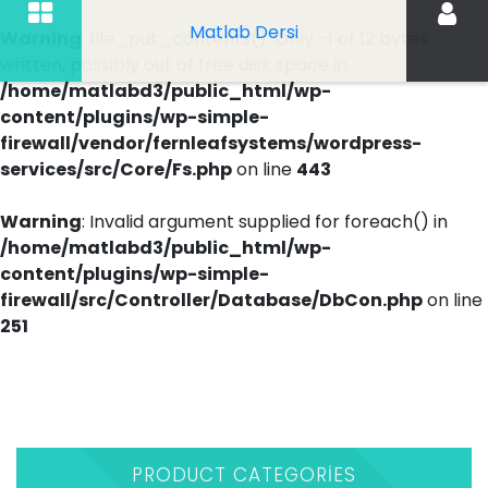
Matlab Dersi
Warning
: file_put_contents(): Only -1 of 12 bytes
written, possibly out of free disk space in
/home/matlabd3/public_html/wp-
content/plugins/wp-simple-
firewall/vendor/fernleafsystems/wordpress-
services/src/Core/Fs.php
on line
443
Warning
: Invalid argument supplied for foreach() in
/home/matlabd3/public_html/wp-
content/plugins/wp-simple-
firewall/src/Controller/Database/DbCon.php
on line
251
İçeriği
Geç
PRODUCT CATEGORIES