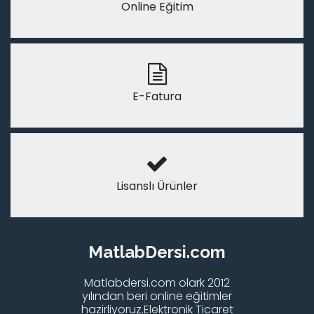
Online Eğitim
E-Fatura
Lisanslı Ürünler
MatlabDersi.com
Matlabdersi.com olark 2012
yılından beri online eğitimler
hazirliyoruz.Elektronik Ticaret