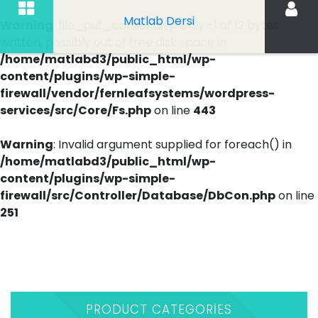
Matlab Dersi
Warning
: file_put_contents(): Only -1 of 12 bytes
written, possibly out of free disk space in
/home/matlabd3/public_html/wp-
content/plugins/wp-simple-
firewall/vendor/fernleafsystems/wordpress-
services/src/Core/Fs.php
on line
443
Warning
: Invalid argument supplied for foreach() in
/home/matlabd3/public_html/wp-
content/plugins/wp-simple-
firewall/src/Controller/Database/DbCon.php
on line
251
İçeriği
Geç
PRODUCT CATEGORIES