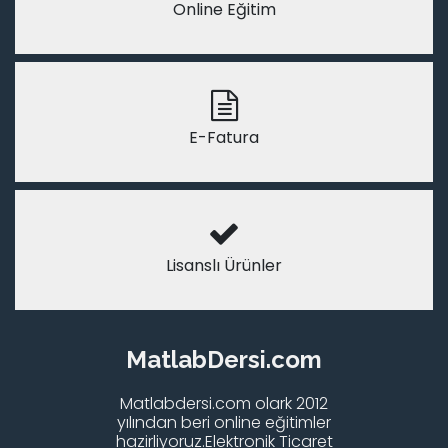
Online Eğitim
E-Fatura
Lisanslı Ürünler
MatlabDersi.com
Matlabdersi.com olark 2012
yılından beri online eğitimler
hazirliyoruz.Elektronik Ticaret