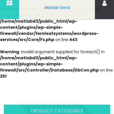
Matlab Dersi
Warning
: file_put_contents(): Only -1 of 12 bytes
written, possibly out of free disk space in
/home/matlabd3/public_html/wp-
content/plugins/wp-simple-
firewall/vendor/fernleafsystems/wordpress-
services/src/Core/Fs.php
on line
443
Warning
: Invalid argument supplied for foreach() in
/home/matlabd3/public_html/wp-
content/plugins/wp-simple-
firewall/src/Controller/Database/DbCon.php
on line
251
İçeriği
Geç
PRODUCT CATEGORIES