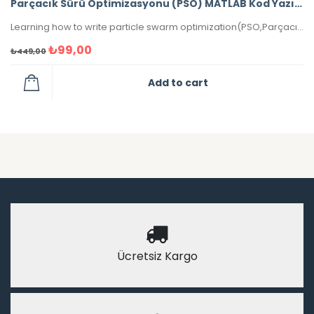
Parçacık Sürü Optimizasyonu (PSO) MATLAB Kod Yazımı
Learning how to write particle swarm optimization(PSO,Parçacık Sürü Optimizasyonu (PSO)Algoritması
₺
99,00
₺
449,00
Add to cart
Ücretsiz Kargo