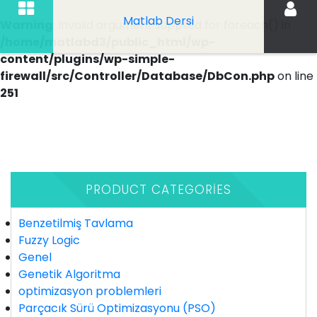
Matlab Dersi
Warning
: Invalid argument supplied for foreach() in
/home/matlabd3/public_html/wp-
content/plugins/wp-simple-
firewall/src/Controller/Database/DbCon.php
on line
251
İçeriği
Geç
PRODUCT CATEGORIES
Benzetilmiş Tavlama
Fuzzy Logic
Genel
Genetik Algoritma
optimizasyon problemleri
Parçacık Sürü Optimizasyonu (PSO)