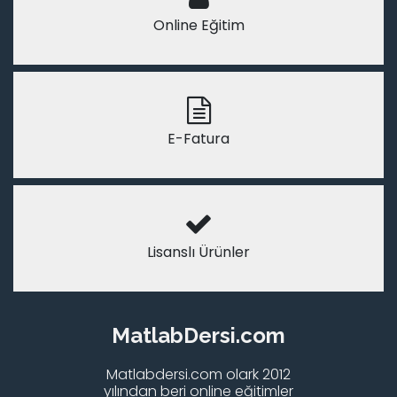
Online Eğitim
E-Fatura
Lisanslı Ürünler
MatlabDersi.com
Matlabdersi.com olark 2012
yılından beri online eğitimler