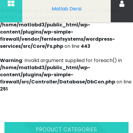
Matlab Dersi
Warning
: file_put_contents(): Only -1 of 12 bytes
written, possibly out of free disk space in
/home/matlabd3/public_html/wp-
content/plugins/wp-simple-
firewall/vendor/fernleafsystems/wordpress-
services/src/Core/Fs.php
on line
443
Warning
: Invalid argument supplied for foreach() in
/home/matlabd3/public_html/wp-
content/plugins/wp-simple-
firewall/src/Controller/Database/DbCon.php
on line
251
İçeriği
Geç
PRODUCT CATEGORIES