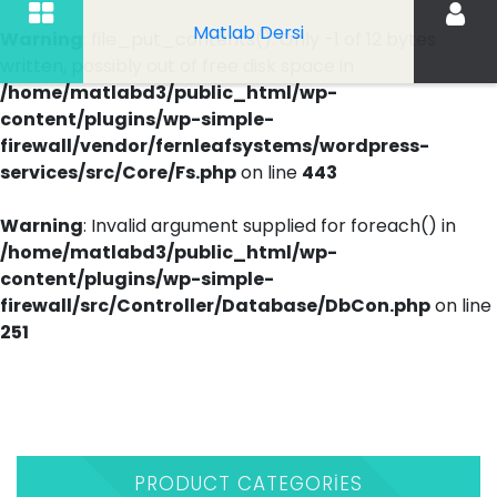
Matlab Dersi
Warning
: file_put_contents(): Only -1 of 12 bytes
written, possibly out of free disk space in
/home/matlabd3/public_html/wp-
content/plugins/wp-simple-
firewall/vendor/fernleafsystems/wordpress-
services/src/Core/Fs.php
on line
443
Warning
: Invalid argument supplied for foreach() in
/home/matlabd3/public_html/wp-
content/plugins/wp-simple-
firewall/src/Controller/Database/DbCon.php
on line
251
İçeriği
Geç
PRODUCT CATEGORIES